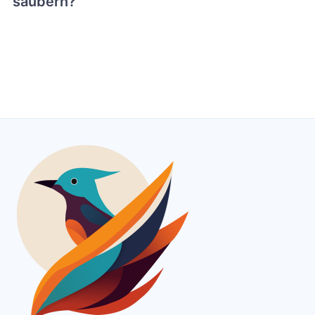
säubern?